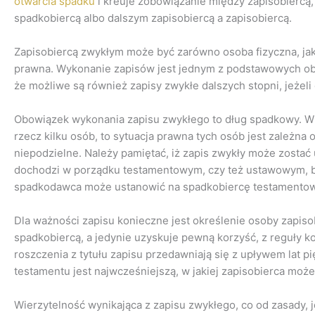
otwarcia spadku
i kreuje zobowiązanie między zapisobiercą, 
spadkobiercą albo dalszym zapisobiercą a zapisobiercą.
Zapisobiercą zwykłym może być zarówno osoba fizyczna, jak 
prawna. Wykonanie zapisów jest jednym z podstawowych o
że możliwe są również zapisy zwykłe dalszych stopni, jeżeli
Obowiązek wykonania zapisu zwykłego to dług spadkowy. W s
rzecz kilku osób, to sytuacja prawna tych osób jest zależna 
niepodzielne. Należy pamiętać, iż zapis zwykły może zostać
dochodzi w porządku testamentowym, czy też ustawowym, 
spadkodawca może ustanowić na spadkobiercę testamentow
Dla ważności zapisu konieczne jest określenie osoby zapisob
spadkobiercą, a jedynie uzyskuje pewną korzyść, z reguły 
roszczenia z tytułu zapisu przedawniają się z upływem lat p
testamentu jest najwcześniejszą, w jakiej zapisobierca mo
Wierzytelność wynikająca z zapisu zwykłego, co od zasady, j