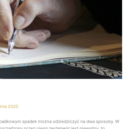
dnia 2020
 spadkowym spadek można odziedziczyć na dwa sposoby. W
porządzony przez niego testament jest nieważny, to