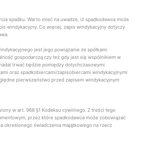
arcia spadku. Warto mieć na uwadze, iż spadkodawca może
pis windykacyjny. Co więcej, zapis windykacyjny dotyczy
awa.
indykacyjnego jest jego powiązanie ze spółkami
alność gospodarczą czy też gdy jest się wspólnikiem w
a nadal trwać będzie pomiędzy dotychczasowymi
ami oraz spadkobiercami/zapisobiercami windykacyjnymi
zględne pierwszeństwo przed zapisem windykacyjnym
wiony w art. 968 §1 Kodeksu cywilnego. Z treści tego
estamentowym, przez które spadkodawca może zobowiązać
a określonego świadczenia majątkowego na rzecz