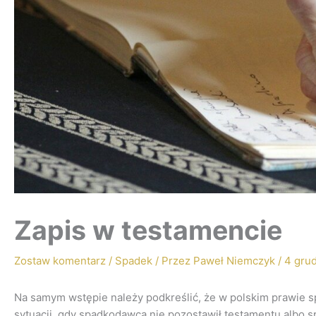
Zapis w testamencie
Zostaw komentarz
/
Spadek
/ Przez
Paweł Niemczyk
/
4 gru
Na samym wstępie należy podkreślić, że w polskim prawie
sytuacji, gdy spadkodawca nie pozostawił testamentu albo s