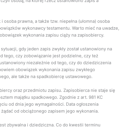
czyli osobą, na której rzecz ustanowiono zapis a
i osoba prawna, a także tzw. niepełna (ułomna) osoba
bowiązków wykonawcy testamentu. Warto mieć na uwadze,
 obowiązek wykonania zapisu ciąży na zapisobiercy.
ytuacji, gdy jeden zapis zwykły został ustanowiony na
od tego, czy zobowiązanie jest podzielne, czy też
 ustanowiony niezależnie od tego, czy do dziedziczenia
bowiem obowiązek wykonania zapisu zwykłego
ego, ale także na spadkobiercę ustawowego.
iercy oraz przedmiotu zapisu. Zapisobierca nie staje się
kosztem majątku spadkowego. Zgodnie z art. 981 KC
ięciu od dnia jego wymagalności. Data ogłoszenia
że żądać od obciążonego zapisem jego wykonania.
est zbywalna i dziedziczna. Co do kwestii terminu