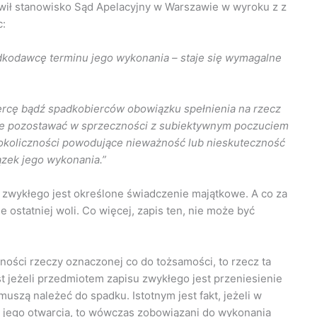
tawił stanowisko Sąd Apelacyjny w Warszawie w wyroku z z
c:
adkodawcę terminu jego wykonania – staje się wymagalne
rcę bądź spadkobierców obowiązku spełnienia na rzecz
że pozostawać w sprzeczności z subiektywnym poczuciem
ą okoliczności powodujące nieważność lub nieskuteczność
zek jego wykonania.”
 zwykłego jest określone świadczenie majątkowe. A co za
 ostatniej woli. Co więcej, zapis ten, nie może być
ności rzeczy oznaczonej co do tożsamości, to rzecz ta
t jeżeli przedmiotem zapisu zwykłego jest przeniesienie
uszą należeć do spadku. Istotnym jest fakt, jeżeli w
li jego otwarcia, to wówczas zobowiązani do wykonania