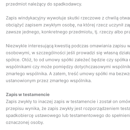
przedmiot należący do spadkodawcy.
Zapis windykacyjny wywołuje skutki rzeczowe z chwilą otw
obciążyć zapisem zwykłym osobę, na której rzecz uczynił za
zawsze jednego, konkretnego przedmiotu, tj. rzeczy albo pr
Niezwykle interesującą kwestią podczas omawiania zapisu w
osobowymi, w szczególności jeśli prowadzi się własną dział
spółce. Otóż, to od umowy spółki zależeć będzie czy spółk
wspólnikami czy może pomiędzy dotychczasowymi wspólnik
zmarłego wspólnika. A zatem, treść umowy spółki ma bezw
ustanowionym przez zmarłego wspólnika.
Zapis w testamencie
Zapis zwykły to inaczej zapis w testamencie i został on omó
przepisu wynika, że zapis zwykły jest rozporządzeniem t
spadkobiercę ustawowego lub testamentowego do spełnieni
oznaczonej osoby.