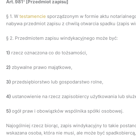
1
Art. 981
[Przedmiot zapisu]
§ 1. W
testamencie
sporządzonym w formie aktu notarialne
nabywa przedmiot zapisu z chwilą otwarcia spadku (zapis wi
§ 2. Przedmiotem zapisu windykacyjnego może być:
1)
rzecz oznaczona co do tożsamości,
2)
zbywalne prawo majątkowe,
3)
przedsiębiorstwo lub gospodarstwo rolne,
4)
ustanowienie na rzecz zapisobiercy użytkowania lub służ
5)
ogół praw i obowiązków wspólnika spółki osobowej.
Najogólniej rzecz biorąc, zapis windykacyjny to takie posta
wskazana osoba, która nie musi, ale może być spadkobiercą