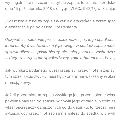
wymagalności roszczenia z tytułu zapisu, to trafnie przeds
dnia 15 października 2018 r. o sygn. VI ACa 942/17, wskazują
„Roszczenie z tytułu zapisu w razie nieokreślenia przez sp
niezwłocznie po ogłoszeniu testamentu.
Oczywiście nałożenie przez spadkodawcę na jego spadkobie
innej osoby świadczenia majątkowego w postaci zapisu mo
sprawiedliwości spadkobiercy, niemniej jeżeli nie zachodz
takiego rozrządzenia spadkodawcy, spadkobierca ma obowią
Jak wynika z podanego wyżej przepisu, przedmiotem zapisu
tym idzie, zapis zwykły musi być konkretnie wskazany w akcie
niemajątkowy.
Jeżeli przedmiotem zapisu zwykłego jest przeniesienie włas
powinna należeć do spadku w chwili jego otwarcia. Natomias
własności rzeczy oznaczonych co do gatunku, to rzeczy nie m
sytuacji, gdy przedmiot zapisu nie należy do spadku w chwi