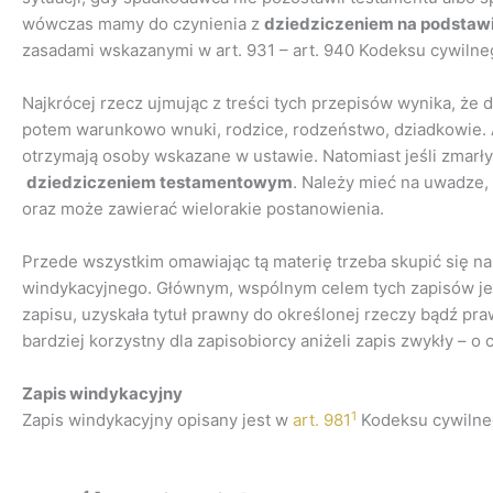
wówczas mamy do czynienia z
dziedziczeniem na podstaw
zasadami wskazanymi w art. 931 – art. 940 Kodeksu cywilne
Najkrócej rzecz ujmując z treści tych przepisów wynika, że 
potem warunkowo wnuki, rodzice, rodzeństwo, dziadkowie.
otrzymają osoby wskazane w ustawie. Natomiast jeśli zmarły
dziedziczeniem testamentowym
. Należy mieć na uwadze,
oraz może zawierać wielorakie postanowienia.
Przede wszystkim omawiając tą materię trzeba skupić się na 
windykacyjnego. Głównym, wspólnym celem tych zapisów jes
zapisu, uzyskała tytuł prawny do określonej rzeczy bądź pra
bardziej korzystny dla zapisobiorcy aniżeli zapis zwykły – 
Zapis windykacyjny
1
Zapis windykacyjny opisany jest w
art. 981
Kodeksu cywilneg