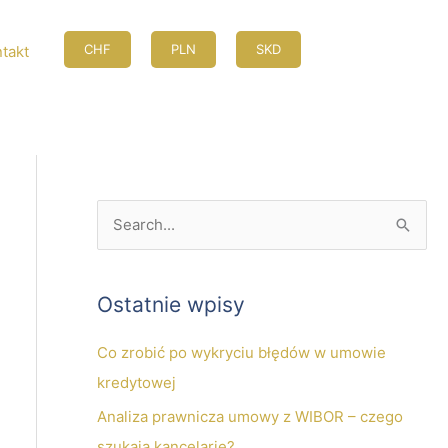
CHF
PLN
SKD
takt
S
z
u
Ostatnie wpisy
k
a
Co zrobić po wykryciu błędów w umowie
j
kredytowej
d
Analiza prawnicza umowy z WIBOR – czego
l
szukają kancelarie?