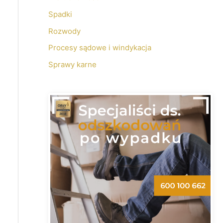
Spadki
Rozwody
Procesy sądowe i windykacja
Sprawy karne