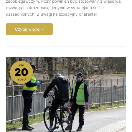
zapobiegawczym, który powinien być stosowany z właściwą
rozwagą i ostrożnością, jedynie w sytuacjach ściśle
uzasadnionych. Z uwagi na izolacyjny charakter
Czytaj więcej »
Mandat
kwi
w
20
czasie
kwarantanny
2020
–
czy
trzeba
przyjmować?