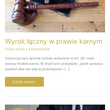
Wyrok łączny w prawie karnym
Prawo karne
/
4 komentarze
Instytucja kary łącznej została wskazana w art. 85 i nast.
ustawy Kodeks karny. W myśl tych przepisów: „jeżeli sprawca
popełnił dwa lub więcej przestępstw i […]
Czytaj więcej »
Warunkowe