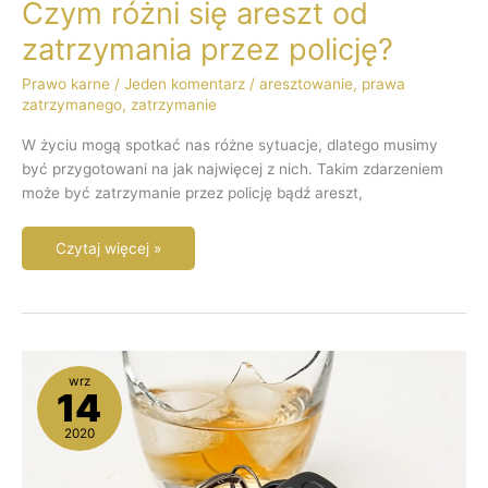
Czym różni się areszt od
zatrzymania przez policję?
Prawo karne
/
Jeden komentarz
/
aresztowanie
,
prawa
zatrzymanego
,
zatrzymanie
W życiu mogą spotkać nas różne sytuacje, dlatego musimy
być przygotowani na jak najwięcej z nich. Takim zdarzeniem
może być zatrzymanie przez policję bądź areszt,
Czytaj więcej »
Jazda
wrz
pod
14
wpływem
alkoholu
2020