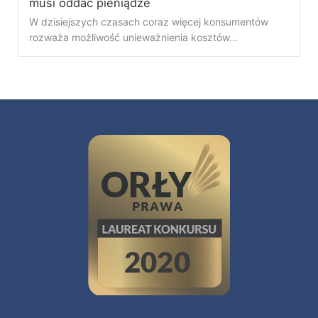
musi oddać pieniądze
W dzisiejszych czasach coraz więcej konsumentów
rozważa możliwość unieważnienia kosztów...