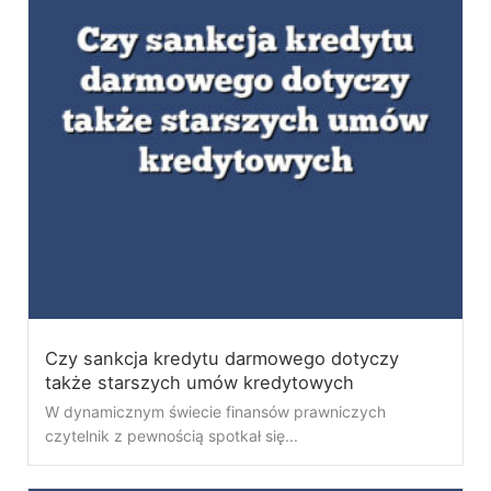
Czy sankcja kredytu darmowego dotyczy
także starszych umów kredytowych
W dynamicznym świecie finansów prawniczych
czytelnik z pewnością spotkał się...