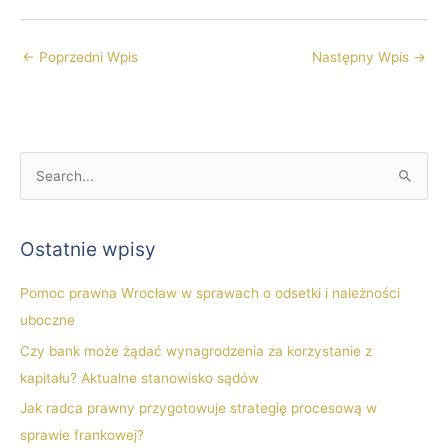
←
Poprzedni Wpis
Następny Wpis
→
S
z
u
Ostatnie wpisy
k
a
Pomoc prawna Wrocław w sprawach o odsetki i należności
j
uboczne
d
Czy bank może żądać wynagrodzenia za korzystanie z
l
kapitału? Aktualne stanowisko sądów
a
Jak radca prawny przygotowuje strategię procesową w
:
sprawie frankowej?