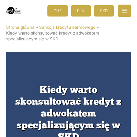
Przejdź
do
CHF
PLN
SKD
treści
Strona główna
Sankcja kredytu darmowego
Kiedy warto skonsultować kredyt z adwokatem
specjalizującym się w SKD