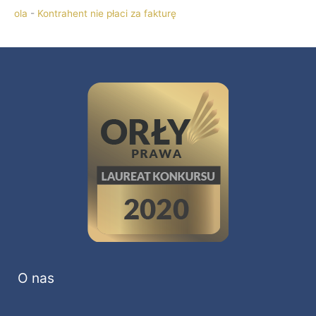
ola
-
Kontrahent nie płaci za fakturę
O nas