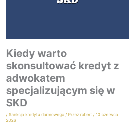
Kiedy warto
skonsultować kredyt z
adwokatem
specjalizującym się w
SKD
/
Sankcja kredytu darmowego
/ Przez
robert
/
10 czerwca
2026