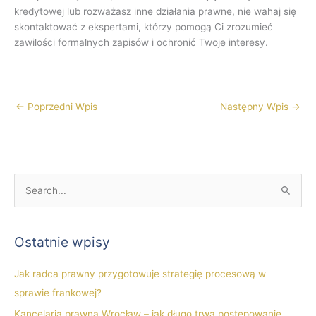
kredytowej lub rozważasz inne działania prawne, nie wahaj się
skontaktować z ekspertami, którzy pomogą Ci zrozumieć
zawiłości formalnych zapisów i ochronić Twoje interesy.
←
Poprzedni Wpis
Następny Wpis
→
S
z
u
Ostatnie wpisy
k
a
Jak radca prawny przygotowuje strategię procesową w
j
sprawie frankowej?
d
Kancelaria prawna Wrocław – jak długo trwa postępowanie