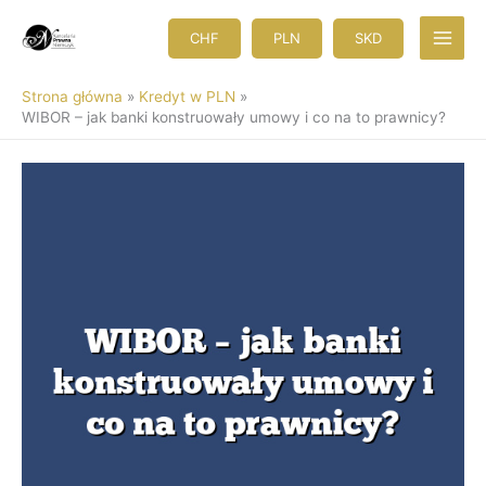
Przejdź
do
CHF
PLN
SKD
treści
Strona główna
Kredyt w PLN
WIBOR – jak banki konstruowały umowy i co na to prawnicy?