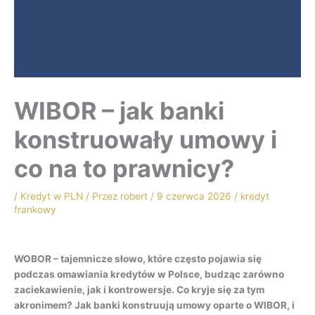
WIBOR – jak banki
konstruowały umowy i
co na to prawnicy?
/
Kredyt w PLN
/ Przez
robert
/
9 czerwca 2026
/
kredyt
frankowy
WOBOR – tajemnicze słowo, które często pojawia się
podczas omawiania kredytów w Polsce, budząc zarówno
zaciekawienie, jak i kontrowersje. Co kryje się za tym
akronimem? Jak banki konstruują umowy oparte o WIBOR, i