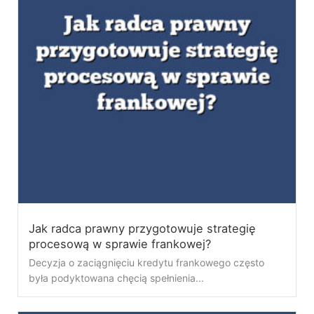
Jak radca prawny przygotowuje strategię
procesową w sprawie frankowej?
Decyzja o zaciągnięciu kredytu frankowego często
była podyktowana chęcią spełnienia...