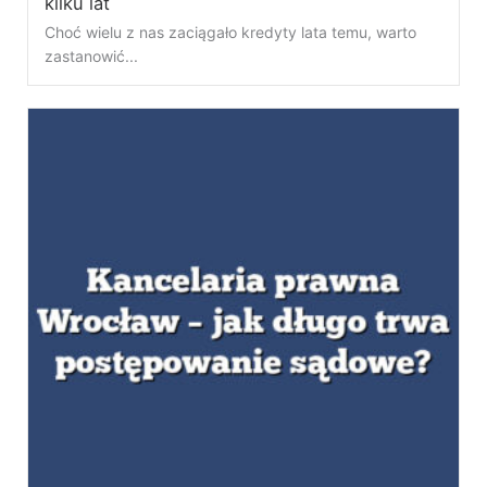
kilku lat
Choć wielu z nas zaciągało kredyty lata temu, warto
zastanowić...