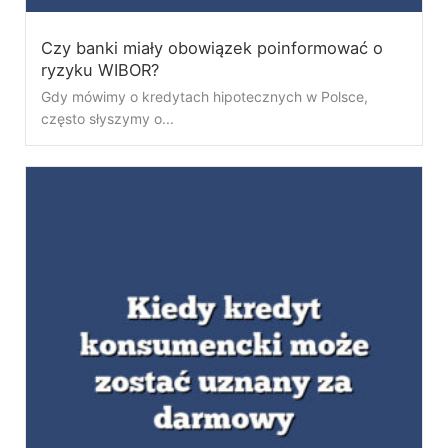
Czy banki miały obowiązek poinformować o
ryzyku WIBOR?
Gdy mówimy o kredytach hipotecznych w Polsce,
często słyszymy o...