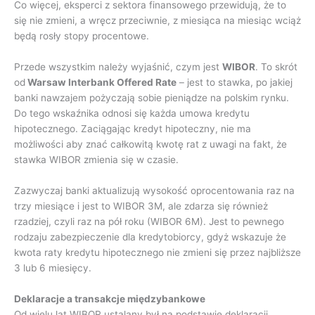
Co więcej, eksperci z sektora finansowego przewidują, że to
się nie zmieni, a wręcz przeciwnie, z miesiąca na miesiąc wciąż
będą rosły stopy procentowe.
Przede wszystkim należy wyjaśnić, czym jest
WIBOR
. To skrót
od
Warsaw Interbank Offered Rate
– jest to stawka, po jakiej
banki nawzajem pożyczają sobie pieniądze na polskim rynku.
Do tego wskaźnika odnosi się każda umowa kredytu
hipotecznego. Zaciągając kredyt hipoteczny, nie ma
możliwości aby znać całkowitą kwotę rat z uwagi na fakt, że
stawka WIBOR zmienia się w czasie.
Zazwyczaj banki aktualizują wysokość oprocentowania raz na
trzy miesiące i jest to WIBOR 3M, ale zdarza się również
rzadziej, czyli raz na pół roku (WIBOR 6M). Jest to pewnego
rodzaju zabezpieczenie dla kredytobiorcy, gdyż wskazuje że
kwota raty kredytu hipotecznego nie zmieni się przez najbliższe
3 lub 6 miesięcy.
Deklaracje a transakcje międzybankowe
Od wielu lat WIBOR ustalany był na podstawie deklaracji,