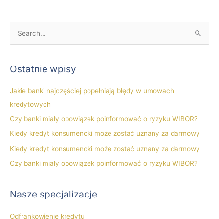
S
z
u
Ostatnie wpisy
k
a
Jakie banki najczęściej popełniają błędy w umowach
j
kredytowych
d
Czy banki miały obowiązek poinformować o ryzyku WIBOR?
l
Kiedy kredyt konsumencki może zostać uznany za darmowy
a
Kiedy kredyt konsumencki może zostać uznany za darmowy
:
Czy banki miały obowiązek poinformować o ryzyku WIBOR?
Nasze specjalizacje
Odfrankowienie kredytu