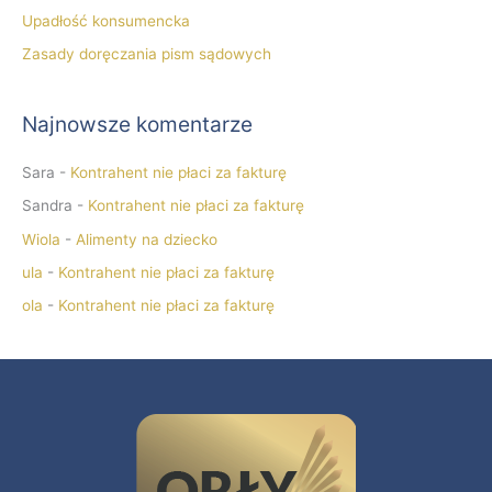
Upadłość konsumencka
Zasady doręczania pism sądowych
Najnowsze komentarze
Sara
-
Kontrahent nie płaci za fakturę
Sandra
-
Kontrahent nie płaci za fakturę
Wiola
-
Alimenty na dziecko
ula
-
Kontrahent nie płaci za fakturę
ola
-
Kontrahent nie płaci za fakturę