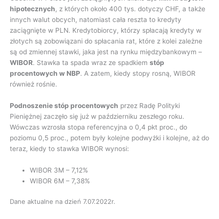
hipotecznych
, z których około 400 tys. dotyczy CHF, a także
innych walut obcych, natomiast cała reszta to kredyty
zaciągnięte w PLN. Kredytobiorcy, którzy spłacają kredyty w
złotych są zobowiązani do spłacania rat, które z kolei zależne
są od zmiennej stawki, jaka jest na rynku międzybankowym –
WIBOR
. Stawka ta spada wraz ze spadkiem
stóp
procentowych w NBP
. A zatem, kiedy stopy rosną, WIBOR
również rośnie.
Podnoszenie stóp procentowych
przez Radę Polityki
Pieniężnej zaczęło się już w październiku zeszłego roku.
Wówczas wzrosła stopa referencyjna o 0,4 pkt proc., do
poziomu 0,5 proc., potem były kolejne podwyżki i kolejne, aż do
teraz, kiedy to stawka WIBOR wynosi:
WIBOR 3M – 7,12%
WIBOR 6M – 7,38%
Dane aktualne na dzień 7.07.2022r.