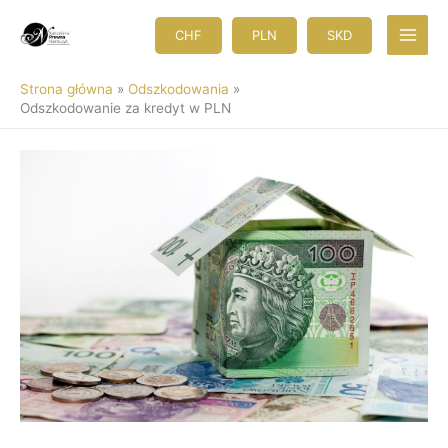
Przejdź
do
CHF
PLN
SKD
treści
Strona główna
Odszkodowania
Odszkodowanie za kredyt w PLN