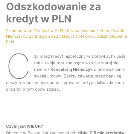
Odszkodowanie za
kredyt w PLN
2 komentarze
/
Kredyt w PLN
,
Odszkodowania
/ Przez
Paweł
Niemczyk
/
23 lutego 2022
/
kredyt złotókowy
,
odszkodowanie
,
PLN
C
zy masz kredyt hipoteczny w złotówkach? Jeśli
tak a twoja rata znacząco wzrosła staraj się
razem z
Kancelarią Niemczyk
o unieważnienie
swojej umowy. Zapisy zawarte przez bank są
naszym zdaniem niezgodne z prawem i w tych kilku zdaniach
chcemy o tym opowiedzieć.
Czym jest WIBOR?
Obecnie w Polsce jest zaciągniętych blisko
2,5 mln kredytów