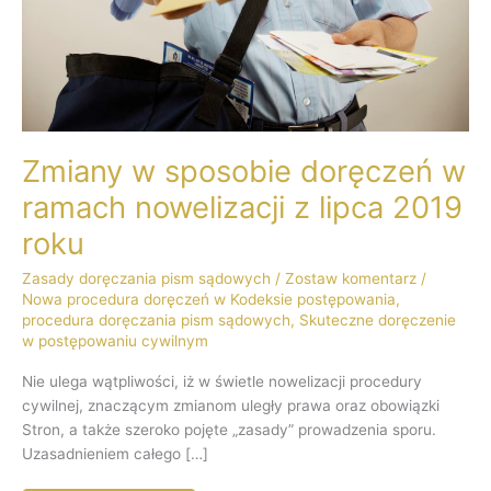
z
lipca
2019
roku
Zmiany w sposobie doręczeń w
ramach nowelizacji z lipca 2019
roku
Zasady doręczania pism sądowych
/
Zostaw komentarz
/
Nowa procedura doręczeń w Kodeksie postępowania
,
procedura doręczania pism sądowych
,
Skuteczne doręczenie
w postępowaniu cywilnym
Nie ulega wątpliwości, iż w świetle nowelizacji procedury
cywilnej, znaczącym zmianom uległy prawa oraz obowiązki
Stron, a także szeroko pojęte „zasady” prowadzenia sporu.
Uzasadnieniem całego […]