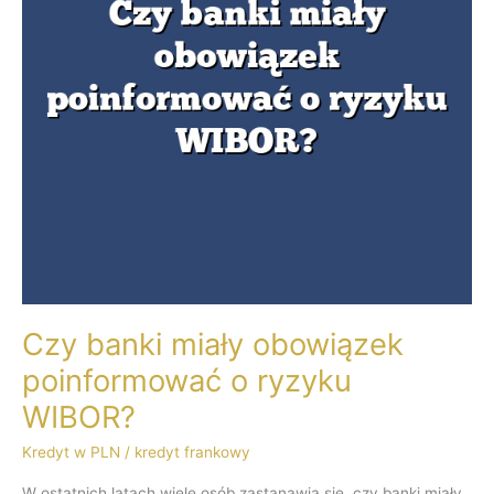
ryzyku
WIBOR?
Czy banki miały obowiązek
poinformować o ryzyku
WIBOR?
Kredyt w PLN
/
kredyt frankowy
W ostatnich latach wiele osób zastanawia się, czy banki miały