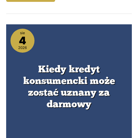
Kiedy
sie
kredyt
4
konsumencki
może
2026
zostać
uznany
za
darmowy