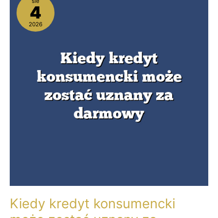
sie
kredyt
4
konsumencki
może
2026
zostać
uznany
za
darmowy
Kiedy kredyt konsumencki