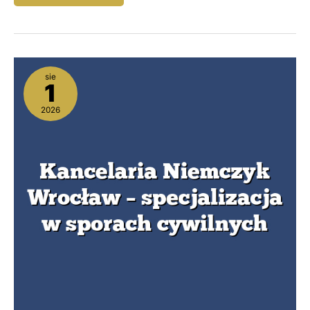
Kancelaria
sie
Niemczyk
1
Wrocław
–
2026
specjalizacja
w
sporach
cywilnych