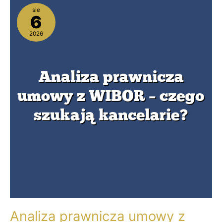
Analiza
sie
prawnicza
6
umowy
z
2026
WIBOR
–
czego
szukają
kancelarie?
Analiza prawnicza umowy z