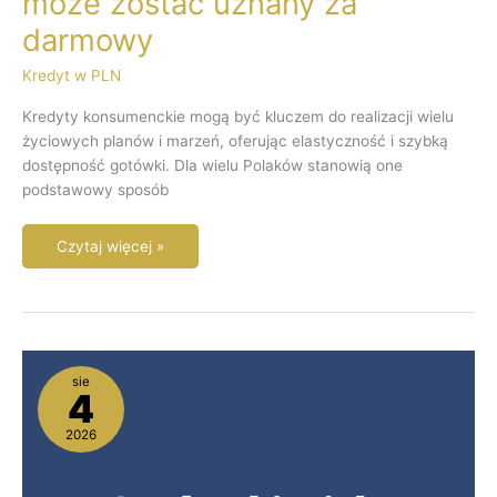
może zostać uznany za
darmowy
Kredyt w PLN
Kredyty konsumenckie mogą być kluczem do realizacji wielu
życiowych planów i marzeń, oferując elastyczność i szybką
dostępność gotówki. Dla wielu Polaków stanowią one
podstawowy sposób
Czytaj więcej »
Czy
sie
banki
4
miały
obowiązek
2026
poinformować
o