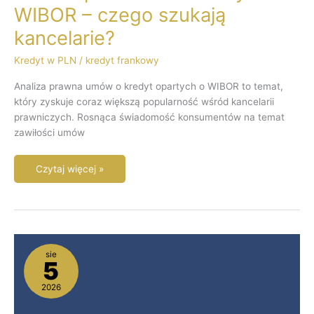
WIBOR – czego szukają
kancelarie?
Kredyt w PLN
/
kredyt frankowy
Analiza prawna umów o kredyt opartych o WIBOR to temat,
który zyskuje coraz większą popularność wśród kancelarii
prawniczych. Rosnąca świadomość konsumentów na temat
zawiłości umów
Czytaj więcej »
Jakie
sie
banki
5
najczęściej
popełniają
2026
błędy