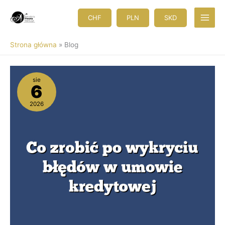
Przejdź
do
CHF
PLN
SKD
treści
Strona główna
Blog
Co
sie
zrobić
6
po
wykryciu
2026
błędów
w
umowie
kredytowej