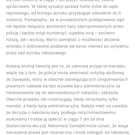
sprzeciwem. W takiej sytuacji sprawa trafia znów do sądu
rejonowego, od którego wyroku przysługuje odwołanie do II
instancji. Pamiętajmy, że w prowadzonym postępowaniu sąd
nie będzie związany wymiarem kary zaproponowanym przez
policję i będzie mógł wymierzyć zupełnie inną – zarówno
niższą, jak i wyższą. Warto pamiętać o możliwości złożenia
wniosku o dobrowolne poddanie się karze również po uchyleniu
przez sąd wyroku nakazowego.
Kolejną istotną kwestią jest to, że odmowa przyjęcia mandatu
wiąże się z tym, że policja może skierować notatkę służbową
do Sanepidu, który w obecnie obowiązujących uregulowaniach
prawnych nakłada bardzo wysokie kary administracyjne za
niestosowanie się do wprowadzonych nakazów i zakazów.
Obecnie przepisy nie rozstrzygają, kiedy otrzymamy tylko
mandat, a kiedy karę administracyjną. Należy mieć na uwadze,
że decyzja o nałożeniu kary podlega natychmiastowemu
wykonaniu i trzeba ją opłacić w ciągu 7 dni od dnia
dostarczenia decyzji. Natomiast Sanepid może uznać, że waga
naruszenia prawa jest nieznaczna i może odstąpić od nałożenia