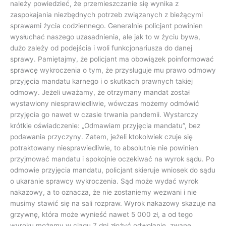
należy powiedzieć, że przemieszczanie się wynika z
zaspokajania niezbędnych potrzeb związanych z bieżącymi
sprawami życia codziennego. Generalnie policjant powinien
wysłuchać naszego uzasadnienia, ale jak to w życiu bywa,
dużo zależy od podejścia i woli funkcjonariusza do danej
sprawy. Pamiętajmy, że policjant ma obowiązek poinformować
sprawcę wykroczenia o tym, że przysługuje mu prawo odmowy
przyjęcia mandatu karnego i o skutkach prawnych takiej
odmowy. Jeżeli uważamy, że otrzymany mandat został
wystawiony niesprawiedliwie, wówczas możemy odmówić
przyjęcia go nawet w czasie trwania pandemii. Wystarczy
krótkie oświadczenie: „Odmawiam przyjęcia mandatu”, bez
podawania przyczyny. Zatem, jeżeli ktokolwiek czuje się
potraktowany niesprawiedliwie, to absolutnie nie powinien
przyjmować mandatu i spokojnie oczekiwać na wyrok sądu. Po
odmowie przyjęcia mandatu, policjant skieruje wniosek do sądu
o ukaranie sprawcy wykroczenia. Sąd może wydać wyrok
nakazowy, a to oznacza, że nie zostaniemy wezwani i nie
musimy stawić się na sali rozpraw. Wyrok nakazowy skazuje na
grzywnę, która może wynieść nawet 5 000 zł, a od tego
wyroku możemy w ciągu 7 dni złożyć odwołanie, zwane