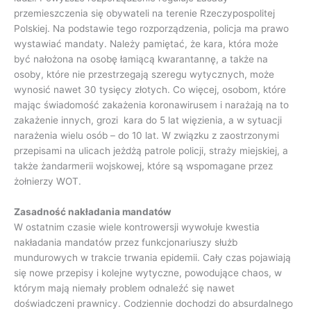
przemieszczenia się obywateli na terenie Rzeczypospolitej
Polskiej. Na podstawie tego rozporządzenia, policja ma prawo
wystawiać mandaty. Należy pamiętać, że kara, która może
być nałożona na osobę łamiącą kwarantannę, a także na
osoby, które nie przestrzegają szeregu wytycznych, może
wynosić nawet 30 tysięcy złotych. Co więcej, osobom, które
mając świadomość zakażenia koronawirusem i narażają na to
zakażenie innych, grozi kara do 5 lat więzienia, a w sytuacji
narażenia wielu osób – do 10 lat. W związku z zaostrzonymi
przepisami na ulicach jeżdżą patrole policji, straży miejskiej, a
także żandarmerii wojskowej, które są wspomagane przez
żołnierzy WOT.
Zasadność nakładania mandatów
W ostatnim czasie wiele kontrowersji wywołuje kwestia
nakładania mandatów przez funkcjonariuszy służb
mundurowych w trakcie trwania epidemii. Cały czas pojawiają
się nowe przepisy i kolejne wytyczne, powodujące chaos, w
którym mają niemały problem odnaleźć się nawet
doświadczeni prawnicy. Codziennie dochodzi do absurdalnego