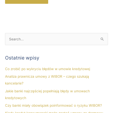
S
z
u
Ostatnie wpisy
k
a
Co zrobić po wykryciu błędów w umowie kredytowej
j
Analiza prawnicza umowy z WIBOR – czego szukają
d
kancelarie?
l
Jakie banki najczęściej popełniają błędy w umowach
a
kredytowych
:
Czy banki miały obowiązek poinformować o ryzyku WIBOR?