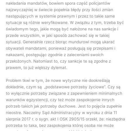
nakładania mandatów, bowiem spora część policjantów
najzwyczajniej w świecie popełnia błędy przy ilości zmian
następujących w systemie prawnym i przez to takie same
sytuacje są różnie weryfikowane. W związku z tym, trzeba być
świadomym tego, jakie mogą być nałożone na nas sankcje i
przede wszystkim, w jaki sposób zachować się w takiej
sytuacji. Generalnie rzecz biorąc mundurowi mogą ukarać
obywateli mandatami, ponieważ posługują się przepisami i
nakazami, postępując zgodnie z zaleceniami swoich
przełożonych. Natomiast to, czy sankcje te są zgodne z
prawem, to już większy dylemat.
Problem tkwi w tym, że nowe wytyczne nie dookreślają
dokładnie, czym są „podstawowe potrzeby życiowe”. Czy są
to wyłącznie potrzeby związane z zapewnieniem minimalnych
warunków egzystencji, czy też może zaspokojenie innych
potrzeb takich jak potrzeby duchowe. Jest to pojęcia zupełnie
nieostre. Naczelny Sąd Administracyjny w wyroku z dnia 11
sierpnia 2017 r. o sygn. akt I OSK 2905/15 orzekł, że: niezbędna
potrzeba to taka, bez zaspokojenia której osoba nie może