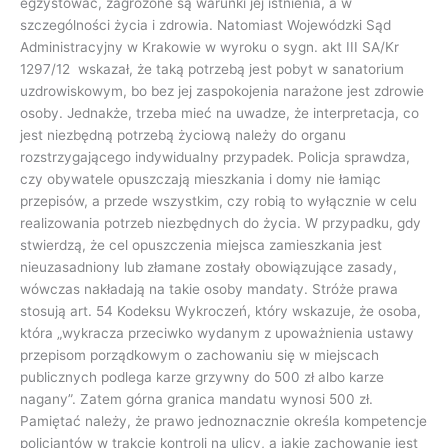
egzystować, zagrożone są warunki jej istnienia, a w
szczególności życia i zdrowia. Natomiast Wojewódzki Sąd
Administracyjny w Krakowie w wyroku o sygn. akt III SA/Kr
1297/12 wskazał, że taką potrzebą jest pobyt w sanatorium
uzdrowiskowym, bo bez jej zaspokojenia narażone jest zdrowie
osoby. Jednakże, trzeba mieć na uwadze, że interpretacja, co
jest niezbędną potrzebą życiową należy do organu
rozstrzygającego indywidualny przypadek. Policja sprawdza,
czy obywatele opuszczają mieszkania i domy nie łamiąc
przepisów, a przede wszystkim, czy robią to wyłącznie w celu
realizowania potrzeb niezbędnych do życia. W przypadku, gdy
stwierdzą, że cel opuszczenia miejsca zamieszkania jest
nieuzasadniony lub złamane zostały obowiązujące zasady,
wówczas nakładają na takie osoby mandaty. Stróże prawa
stosują art. 54 Kodeksu Wykroczeń, który wskazuje, że osoba,
która „wykracza przeciwko wydanym z upoważnienia ustawy
przepisom porządkowym o zachowaniu się w miejscach
publicznych podlega karze grzywny do 500 zł albo karze
nagany”. Zatem górna granica mandatu wynosi 500 zł.
Pamiętać należy, że prawo jednoznacznie określa kompetencje
policjantów w trakcie kontroli na ulicy, a jakie zachowanie jest