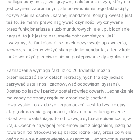
podlega uchyleniu, jeżeli grzywnę nałożono za czyn, który nie
jest czynem zabronionym, ale udowodnienie tego faktu ciąży
oczywiście na osobie ukaranej mandatem. Kolejną kwestią jest
też to, że mamy prawo nagrywać czynności wykonywane
przez funkcjonariusza służb mundurowych, ale upublicznianie
nagrań, to już jest to naruszenie dóbr osobistych. Jeśli
uważamy, że funkcjonariusz przekroczył swoje uprawnienia,
wówczas możemy złożyć skargę do komendanta, a ten z kolei
może wdrożyć przeciwko niemu postępowanie dyscyplinarne.
Zaznaczenia wymaga fakt, iż od 20 kwietnia można
przemieszczać się w celach rekreacyjnych (należy jednak
zakrywać usta i nos i zachowywać odpowiedni dystans).
Dostęp do lasów i parków został również otwarty. Jednakże nie
ma zgody ze strony rządu na organizację spotkań
towarzyskich oraz dużych zgromadzeń. Jest to tzw. kolejny
etap „odmrażania gospodarki”, który ma na celu łagodzenie
obostrzeń, uzależniając to od rozwoju sytuacji epidemicznej w
kraju. Obecnie najwięcej problemów jest z bieganiem, jazdą na
rowerach itd. Stosowane są bardzo różne kary, przez co wiele
osób czuje się niesprawiedliwie osądzona. Teoretycznie zatem