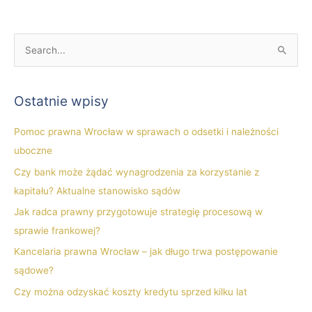
S
z
u
Ostatnie wpisy
k
a
Pomoc prawna Wrocław w sprawach o odsetki i należności
j
uboczne
d
Czy bank może żądać wynagrodzenia za korzystanie z
l
kapitału? Aktualne stanowisko sądów
a
Jak radca prawny przygotowuje strategię procesową w
:
sprawie frankowej?
Kancelaria prawna Wrocław – jak długo trwa postępowanie
sądowe?
Czy można odzyskać koszty kredytu sprzed kilku lat