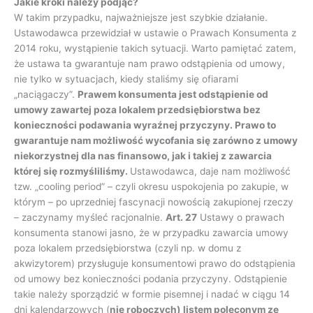
Jakie kroki należy podjąć?
W takim przypadku, najważniejsze jest szybkie działanie.
Ustawodawca przewidział w ustawie o Prawach Konsumenta z
2014 roku, wystąpienie takich sytuacji. Warto pamiętać zatem,
że ustawa ta gwarantuje nam prawo odstąpienia od umowy,
nie tylko w sytuacjach, kiedy staliśmy się ofiarami
„naciągaczy”.
Prawem konsumenta jest odstąpienie od
umowy zawartej poza lokalem przedsiębiorstwa bez
konieczności podawania wyraźnej przyczyny. Prawo to
gwarantuje nam możliwość wycofania się zarówno z umowy
niekorzystnej dla nas finansowo, jak i takiej z zawarcia
której się rozmyśliliśmy.
Ustawodawca, daje nam możliwość
tzw. „cooling period” – czyli okresu uspokojenia po zakupie, w
którym – po uprzedniej fascynacji nowością zakupionej rzeczy
– zaczynamy myśleć racjonalnie.
Art. 27
Ustawy o prawach
konsumenta stanowi jasno, że w przypadku zawarcia umowy
poza lokalem przedsiębiorstwa (czyli np. w domu z
akwizytorem) przysługuje konsumentowi prawo do odstąpienia
od umowy bez konieczności podania przyczyny. Odstąpienie
takie należy sporządzić w formie pisemnej i nadać w ciągu 14
dni kalendarzowych (
nie roboczych) listem poleconym ze