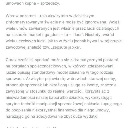
umowach kupna – sprzedaży.
Wbrew pozorom – rola akwizytora w dzisiejszym
zinformatyzowanym świecie nie może być ignorowana. Wciąż
wiele umów zawieranych jest właśnie przez ludzi działających
na zasadzie marketingu „door – to – door”. Niestety, wśród
wielu uczciwych ludzi, jak to w życiu jednak bywa i w tej grupie
zawodowej znaleźć tzw. „zepsute jabłka”.
Coraz częściej, spotkać można się z dramatycznymi postami
na portalach społecznościowych, w których zdesperowani
ludzie opisują standardowy model działania w tego rodzaju
sprawach. Akwizytor pojawia się w drzwiach starszej osoby,
proponuje sprzedaż lub określoną usługę za kwotę, znacznie
zawyżoną w stosunku do realnej wartości. Korzystając z
nieświadomości naszej babci albo dziadka, wykorzystując
sprytne techniki manipulacji sprzedażowej nakłania kupującego
do podpisania niekorzystnej finansowo dla niego umowy,
narażając go na zdecydowanie zbyt duże wydatki.