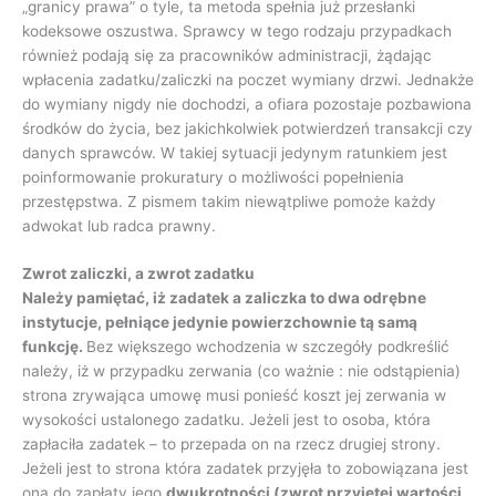
„granicy prawa” o tyle, ta metoda spełnia już przesłanki
kodeksowe oszustwa. Sprawcy w tego rodzaju przypadkach
również podają się za pracowników administracji, żądając
wpłacenia zadatku/zaliczki na poczet wymiany drzwi. Jednakże
do wymiany nigdy nie dochodzi, a ofiara pozostaje pozbawiona
środków do życia, bez jakichkolwiek potwierdzeń transakcji czy
danych sprawców. W takiej sytuacji jedynym ratunkiem jest
poinformowanie prokuratury o możliwości popełnienia
przestępstwa. Z pismem takim niewątpliwe pomoże każdy
adwokat lub radca prawny.
Zwrot zaliczki, a zwrot zadatku
Należy pamiętać, iż zadatek a zaliczka to dwa odrębne
instytucje, pełniące jedynie powierzchownie tą samą
funkcję.
Bez większego wchodzenia w szczegóły podkreślić
należy, iż w przypadku zerwania (co ważnie : nie odstąpienia)
strona zrywająca umowę musi ponieść koszt jej zerwania w
wysokości ustalonego zadatku. Jeżeli jest to osoba, która
zapłaciła zadatek – to przepada on na rzecz drugiej strony.
Jeżeli jest to strona która zadatek przyjęła to zobowiązana jest
ona do zapłaty jego
dwukrotności (zwrot przyjętej wartości