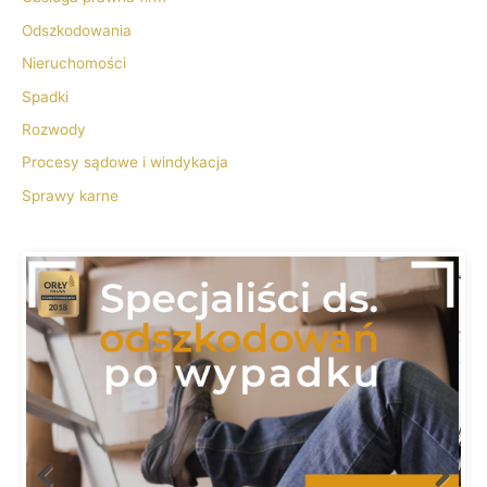
Odszkodowania
Nieruchomości
Spadki
Rozwody
Procesy sądowe i windykacja
Sprawy karne