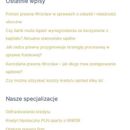
Ostatnie wpisy
k
a
Pomoc prawna Wrocław w sprawach o odsetki i należności
j
uboczne
d
Czy bank może żądać wynagrodzenia za korzystanie z
l
kapitału? Aktualne stanowisko sądów
a
Jak radca prawny przygotowuje strategię procesową w
:
sprawie frankowej?
Kancelaria prawna Wrocław – jak długo trwa postępowanie
sądowe?
Czy można odzyskać koszty kredytu sprzed kilku lat
Nasze specjalizacje
Odfrankowienie kredytu
Kredyt hipoteczny PLN oparty o WIBOR
Obsługa prawna firm