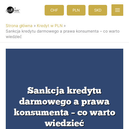
Przejdź
do
CHF
PLN
SKD
treści
Strona główna
Kredyt w PLN
Sankcja kredytu darmowego a prawa konsumenta – co warto
wiedzieć