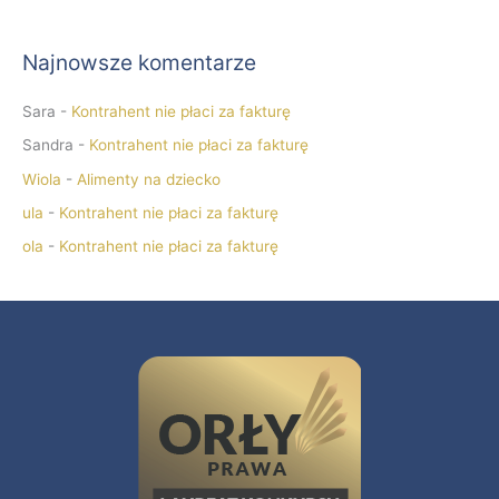
Najnowsze komentarze
Sara
-
Kontrahent nie płaci za fakturę
Sandra
-
Kontrahent nie płaci za fakturę
Wiola
-
Alimenty na dziecko
ula
-
Kontrahent nie płaci za fakturę
ola
-
Kontrahent nie płaci za fakturę