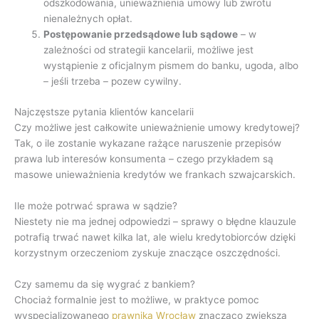
odszkodowania, unieważnienia umowy lub zwrotu
nienależnych opłat.
Postępowanie przedsądowe lub sądowe
– w
zależności od strategii kancelarii, możliwe jest
wystąpienie z oficjalnym pismem do banku, ugoda, albo
– jeśli trzeba – pozew cywilny.
Najczęstsze pytania klientów kancelarii
Czy możliwe jest całkowite unieważnienie umowy kredytowej?
Tak, o ile zostanie wykazane rażące naruszenie przepisów
prawa lub interesów konsumenta – czego przykładem są
masowe unieważnienia kredytów we frankach szwajcarskich.
Ile może potrwać sprawa w sądzie?
Niestety nie ma jednej odpowiedzi – sprawy o błędne klauzule
potrafią trwać nawet kilka lat, ale wielu kredytobiorców dzięki
korzystnym orzeczeniom zyskuje znaczące oszczędności.
Czy samemu da się wygrać z bankiem?
Chociaż formalnie jest to możliwe, w praktyce pomoc
wyspecjalizowanego
prawnika Wrocław
znacząco zwiększa