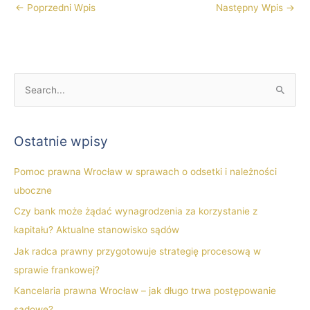
←
Poprzedni Wpis
Następny Wpis
→
S
z
u
Ostatnie wpisy
k
a
Pomoc prawna Wrocław w sprawach o odsetki i należności
j
uboczne
d
Czy bank może żądać wynagrodzenia za korzystanie z
l
kapitału? Aktualne stanowisko sądów
a
Jak radca prawny przygotowuje strategię procesową w
:
sprawie frankowej?
Kancelaria prawna Wrocław – jak długo trwa postępowanie
sądowe?