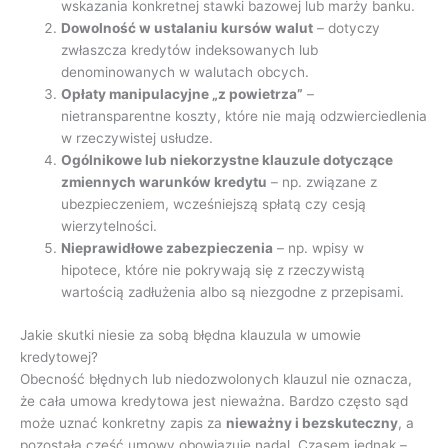
wskazania konkretnej stawki bazowej lub marży banku.
Dowolność w ustalaniu kursów walut
– dotyczy
zwłaszcza kredytów indeksowanych lub
denominowanych w walutach obcych.
Opłaty manipulacyjne „z powietrza”
–
nietransparentne koszty, które nie mają odzwierciedlenia
w rzeczywistej usłudze.
Ogólnikowe lub niekorzystne klauzule dotyczące
zmiennych warunków kredytu
– np. związane z
ubezpieczeniem, wcześniejszą spłatą czy cesją
wierzytelności.
Nieprawidłowe zabezpieczenia
– np. wpisy w
hipotece, które nie pokrywają się z rzeczywistą
wartością zadłużenia albo są niezgodne z przepisami.
Jakie skutki niesie za sobą błędna klauzula w umowie
kredytowej?
Obecność błędnych lub niedozwolonych klauzul nie oznacza,
że cała umowa kredytowa jest nieważna. Bardzo często sąd
może uznać konkretny zapis za
nieważny i bezskuteczny
, a
pozostała część umowy obowiązuje nadal. Czasem jednak –