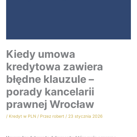
Kiedy umowa
kredytowa zawiera
błędne klauzule –
porady kancelarii
prawnej Wrocław
/
Kredyt w PLN
/ Przez
robert
/
23 stycznia 2026