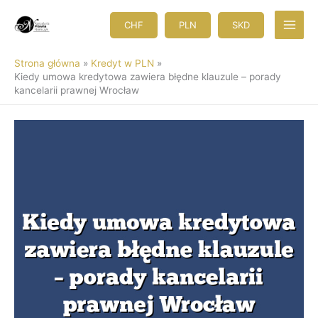
Przejdź
do
CHF
PLN
SKD
treści
Strona główna
Kredyt w PLN
Kiedy umowa kredytowa zawiera błędne klauzule – porady
kancelarii prawnej Wrocław