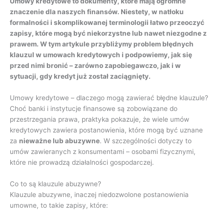
Umowy kredytowe to dokumenty, które mają ogromne
znaczenie dla naszych finansów. Niestety, w natłoku
formalności i skomplikowanej terminologii łatwo przeoczyć
zapisy, które mogą być niekorzystne lub nawet niezgodne z
prawem. W tym artykule przybliżymy problem błędnych
klauzul w umowach kredytowych i podpowiemy, jak się
przed nimi bronić – zarówno zapobiegawczo, jak i w
sytuacji, gdy kredyt już został zaciągnięty.
Umowy kredytowe – dlaczego mogą zawierać błędne klauzule?
Choć banki i instytucje finansowe są zobowiązane do
przestrzegania prawa, praktyka pokazuje, że wiele umów
kredytowych zawiera postanowienia, które mogą być uznane
za
nieważne lub abuzywne
. W szczególności dotyczy to
umów zawieranych z konsumentami – osobami fizycznymi,
które nie prowadzą działalności gospodarczej.
Co to są klauzule abuzywne?
Klauzule abuzywne, inaczej niedozwolone postanowienia
umowne, to takie zapisy, które: