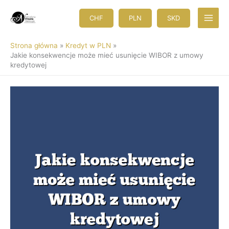
Przejdź
do
CHF
PLN
SKD
treści
Strona główna
Kredyt w PLN
Jakie konsekwencje może mieć usunięcie WIBOR z umowy
kredytowej