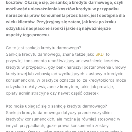
kosztów. Okazuje się, że sankcja kredytu darmowego, czyli
możliwość unieważnienia kosztów kredytu w przypadku
naruszenia praw konsumenta przez bank, jest dostępna dla
wielu klientów. Przyjrzyjmy się zatem, jak krok po kroku
odzyskać nadpłacone środki i jakie są najważniejsze
aspekty tego procesu.
Co to jest sankcja kredytu darmowego?
Sankcja kredytu darmowego, znana także jako
SKD
, to
przywilej konsumenta umożliwiający unieważnienie kosztów
kredytu w przypadku, gdy bank naruszył postanowienia umowy
kredytowej lub zobowiązań wynikających z ustawy o kredycie
konsumenckim. W praktyce oznacza to, że kredytobiorca może
odzyskać opłaty związane z kredytem, takie jak prowizje,
opłaty administracyjne czy nawet część odsetek.
Kto może ubiegać się o sankcję kredytu darmowego?
Sankcja kredytu darmowego dotyczy przede wszystkim
kredytów konsumenckich, ale można ją również stosować w
innych przypadkach, gdzie prawa konsumenta zostały
naruszone. Osoby, które mogą skorzystać z tego uprawnienia,