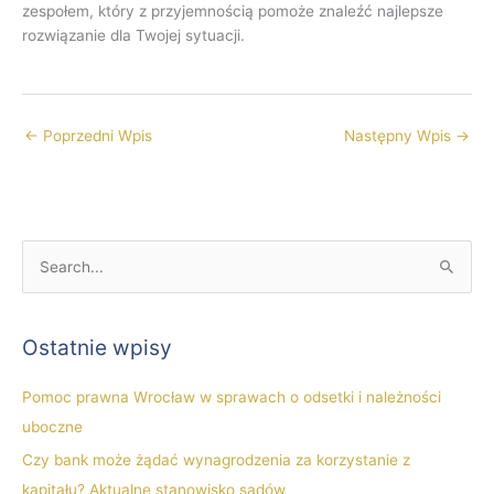
zespołem, który z przyjemnością pomoże znaleźć najlepsze
rozwiązanie dla Twojej sytuacji.
←
Poprzedni Wpis
Następny Wpis
→
S
z
u
Ostatnie wpisy
k
a
Pomoc prawna Wrocław w sprawach o odsetki i należności
j
uboczne
d
Czy bank może żądać wynagrodzenia za korzystanie z
l
kapitału? Aktualne stanowisko sądów