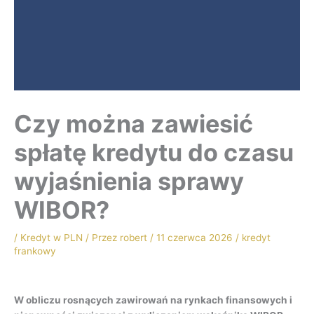
Czy można zawiesić
spłatę kredytu do czasu
wyjaśnienia sprawy
WIBOR?
/
Kredyt w PLN
/ Przez
robert
/
11 czerwca 2026
/
kredyt
frankowy
W obliczu rosnących zawirowań na rynkach finansowych i