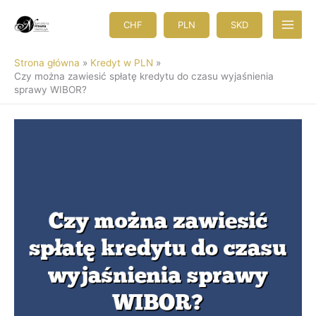
Przejdź
do
CHF
PLN
SKD
treści
Strona główna
Kredyt w PLN
Czy można zawiesić spłatę kredytu do czasu wyjaśnienia
sprawy WIBOR?