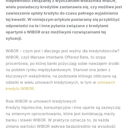
niepewności związanej z wyliczaniem wskaźnika WIBOR,
wielu posiadaczy kredytów zastanawia się, czy możliwe jest
zawieszenie spłaty kredytu do czasu pełnego wyjaśnienia
tej kwestii. W niniejszym artykule postaramy się przybliżyć
odpowiedzi na te i inne pytania związane z kredytami
opartymi o WIBOR oraz możliwymi rozwiązaniami tej
sytuacji.
WIBOR – czym jest i dlaczego jest ważny dla kredytobiorców?
WIBOR, czyli Warsaw Interbank Offered Rate, to stopa
procentowa, po której banki pożyczają sobie nawzajem środki
na polskim rynku międzybankowym. Stanowi ona jeden z
kluczowych wskaźników, na podstawie którego obliczane są
odsetki w wielu umowach kredytowych, w tym w
umowach
kredytu WIBOR
.
Rola WIBOR w umowach kredytowych
Kredyty hipoteczne, konsumpcyjne i inne oparte są zazwyczaj
na zmiennym oprocentowaniu, które jest kombinacją marży
banku i stawki WIBOR. W praktyce oznacza to, że każda
zmiana wartości WIBOR wpływa bezpośrednio na wysokość